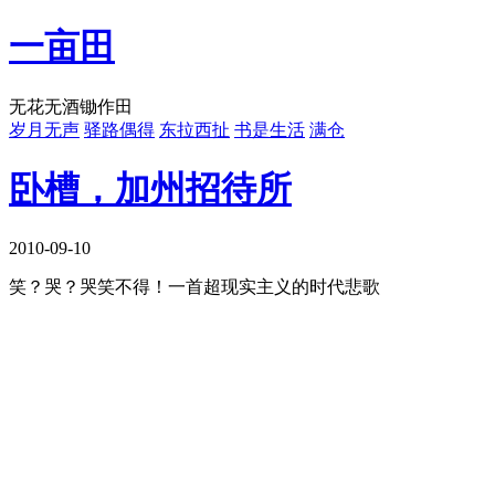
一亩田
无花无酒锄作田
岁月无声
驿路偶得
东拉西扯
书是生活
满仓
卧槽，加州招待所
2010-09-10
笑？哭？哭笑不得！一首超现实主义的时代悲歌