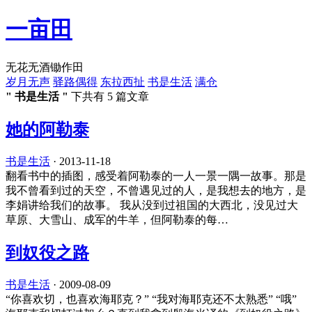
一亩田
无花无酒锄作田
岁月无声
驿路偶得
东拉西扯
书是生活
满仓
" 书是生活 "
下共有 5 篇文章
她的阿勒泰
书是生活
·
2013-11-18
翻看书中的插图，感受着阿勒泰的一人一景一隅一故事。那是
我不曾看到过的天空，不曾遇见过的人，是我想去的地方，是
李娟讲给我们的故事。 我从没到过祖国的大西北，没见过大
草原、大雪山、成军的牛羊，但阿勒泰的每…
到奴役之路
书是生活
·
2009-08-09
“你喜欢切，也喜欢海耶克？” “我对海耶克还不太熟悉” “哦”