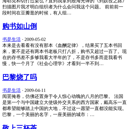
海耶克和切打过架么？直到我拿到殷海光译的《到奴役之路》
扫描图片我才明白组织者为什么会问我这个问题。 前前前一
段时间在豆瓣逛的时候，有人组…
购书如山倒
书是生活
·
2009-05-02
本来是去看看有没有那本《血酬定律》，结果买了五本书回
来，要不是还有两本书老板只打八折，购书又超过一百了。现
在的存书差不多够我看大半年的了，不是存书多而是我看书
慢，快一个月了《社会心理学》才看到一半不到…
巴黎烧了吗
书是生活
·
2009-04-11
阅罢掩卷，仿佛还置身于令人惊心动魄的八月的巴黎。 法国
是第一个与中国建立大使级外交关系的西方国家，戴高乐一直
都希望能够踏上中国的大地，不过这一愿望一直都没能实现。
巴黎，一个美丽的名字，一座美丽的城市：…
敬上三杯茶