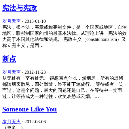
宪法与宪政
岁月无声
·
2013-01-10
宪法，根本法，宪章或称宪制文件，是一个国家或地区，自治
地区，联邦制国家的州的最基本法律。从理论上讲，宪法的效
力高于本国其他法律和法规。 宪政主义（constitutionalism）又
称立宪主义，是西…
断点
岁月无声
·
2012-11-23
从无处有，至有处无。 很想写点什么，然烟尽，所有的思绪
都随烟雾散尽，四处飘散，终不能下笔成行。 等待或者一笑
而过，这是个问题，最大的问题还是自己。在等待中一笑而
过，让等待成为一种过往，欢笑哀愁成云烟。…
Someone Like You
岁月无声
·
2012-08-06
（更多…）