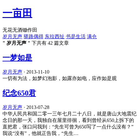
一亩田
无花无酒锄作田
岁月无声
驿路偶得
东拉西扯
书是生活
满仓
" 岁月无声 "
下共有 42 篇文章
一梦如是
岁月无声
·
2013-11-10
一切有为法，如梦幻泡影，如露亦如电，应作如是观
纪念650君
岁月无声
·
2013-07-28
中华人民共和国二零一三年七月二十八日，就是唐山大地震纪
念日的那一天，我独自在屋里徘徊，看到曾经从650上拆下的
直把君，张口问我到：“先生可曾为650写了一点什么没有？”
我说“没有”，他就正告我，“先生…