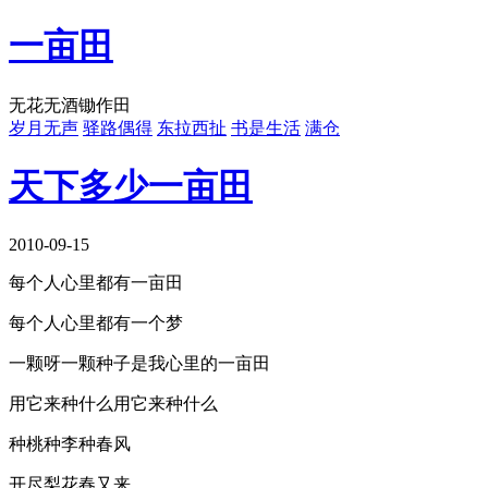
一亩田
无花无酒锄作田
岁月无声
驿路偶得
东拉西扯
书是生活
满仓
天下多少一亩田
2010-09-15
每个人心里都有一亩田
每个人心里都有一个梦
一颗呀一颗种子是我心里的一亩田
用它来种什么用它来种什么
种桃种李种春风
开尽梨花春又来