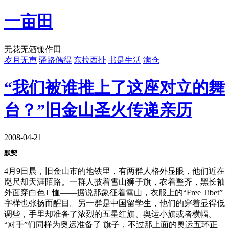
一亩田
无花无酒锄作田
岁月无声
驿路偶得
东拉西扯
书是生活
满仓
“我们被谁推上了这座对立的舞
台？”旧金山圣火传递亲历
2008-04-21
默契
4月9日晨，旧金山市的地铁里，有两群人格外显眼，他们近在
咫尺却天涯陌路。一群人披着雪山狮子旗，衣着整齐，黑长袖
外面穿白色T 恤——据说那象征着雪山，衣服上的“Free Tibet”
字样也张扬而醒目。另一群是中国留学生，他们的穿着显得低
调些，手里却准备了浓烈的五星红旗、奥运小旗或者横幅。
“对手”们同样为奥运准备了 旗子，不过那上面的奥运五环正