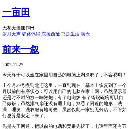
一亩田
无花无酒锄作田
岁月无声
驿路偶得
东拉西扯
书是生活
满仓
前来一叙
2007-11-25
今天终于可以坐在家里用自己的电脑上网涂鸦了，不容易啊！
上个月29号搬到北还这里，一直到现在，基本上恢复到了一个
月以前的有序状态：可以用自己的电脑在家上网，虽然显示器
还是时不时的放一响鞭炮；有了电磁炉 有了锅锅碗碗可以自
己做饭，虽然排气扇还没有通上电；熟悉了附近的地形，洗
澡、理发、洗衣服有地可去，虽然仅此一家别无分店，不管如
何总算是安定下来了。
先是去了网通，把以前的电话和宽带先拆了，电话里面还有五