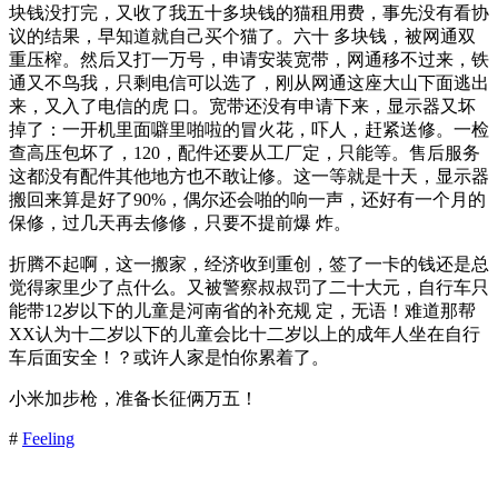
块钱没打完，又收了我五十多块钱的猫租用费，事先没有看协
议的结果，早知道就自己买个猫了。六十 多块钱，被网通双
重压榨。然后又打一万号，申请安装宽带，网通移不过来，铁
通又不鸟我，只剩电信可以选了，刚从网通这座大山下面逃出
来，又入了电信的虎 口。宽带还没有申请下来，显示器又坏
掉了：一开机里面噼里啪啦的冒火花，吓人，赶紧送修。一检
查高压包坏了，120，配件还要从工厂定，只能等。售后服务
这都没有配件其他地方也不敢让修。这一等就是十天，显示器
搬回来算是好了90%，偶尔还会啪的响一声，还好有一个月的
保修，过几天再去修修，只要不提前爆 炸。
折腾不起啊，这一搬家，经济收到重创，签了一卡的钱还是总
觉得家里少了点什么。又被警察叔叔罚了二十大元，自行车只
能带12岁以下的儿童是河南省的补充规 定，无语！难道那帮
XX认为十二岁以下的儿童会比十二岁以上的成年人坐在自行
车后面安全！？或许人家是怕你累着了。
小米加步枪，准备长征俩万五！
#
Feeling