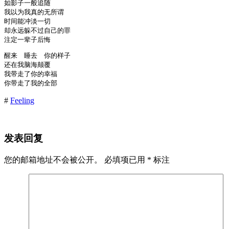
如影子一般追随

我以为我真的无所谓

时间能冲淡一切

却永远躲不过自己的罪

注定一辈子后悔
醒来　睡去　你的样子

还在我脑海颠覆

我带走了你的幸福

你带走了我的全部
#
Feeling
发表回复
您的邮箱地址不会被公开。
必填项已用
*
标注