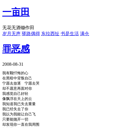
一亩田
无花无酒锄作田
岁月无声
驿路偶得
东拉西扯
书是生活
满仓
罪恶感
2008-08-31
我有颗忏悔的心

在黑暗中背叛自己

宁愿去放逐　宁愿去哭

却不愿意再面对你

我感觉自己好轻

像飘浮在天上的云

我知道我已失去重量

我已经失去了你

我以为我能让自己飞

只要能抛开一切

却发现你一直在我周围
